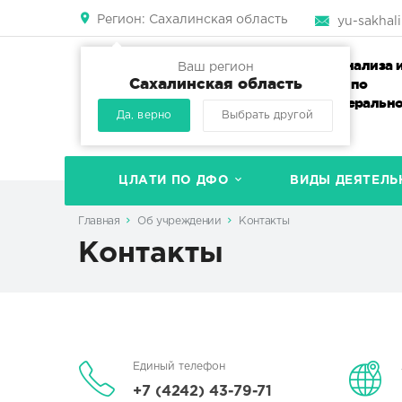
Регион:
Сахалинская область
yu-sakhali
Центр лабораторного анализа 
Ваш регион
Сахалинская область
технических измерений по
Дальневосточному федеральн
Да, верно
Выбрать другой
округу
ЦЛАТИ ПО ДФО
ВИДЫ ДЕЯТЕЛЬ
Главная
Об учреждении
Контакты
Контакты
Единый телефон
+7 (4242) 43-79-71